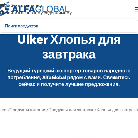
Перейти к навигации
Перейти к основному содержимому
Ülker Хлопья для
завтрака
Ведущий турецкий экспортер товаров народного
потребления, AlfaGlobal рядом с вами. Свяжитесь
сейчас и получите лучшие предложения.
вная
/
Продукты питания
/
Продукты для завтрака
/
Хлопья для завтрака