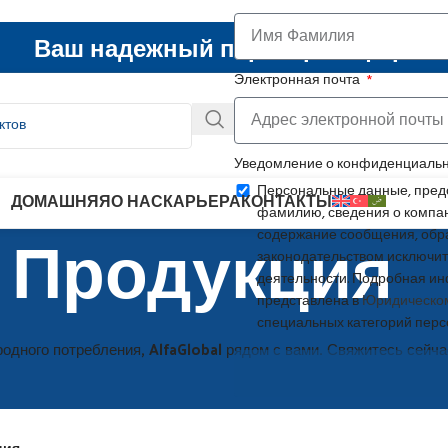
Ваш надежный партнер в сфере F
Электронная почта
Уведомление о конфиденциаль
Персональные данные, пред
ДОМАШНЯЯ
О НАС
КАРЬЕРА
КОНТАКТЫ
фамилию, сведения о компан
Продукция
содержание сообщения, обр
законодательством исключи
деятельности. Подробная и
представлена в
Юридическо
специальных категорий перс
одного потребления, AlfaGlobal рядом с вами. Свяжитесь сейч