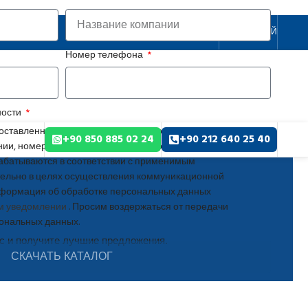
MCG
РУССКИЙ
Номер телефона
ности
оставленные вами через данную форму, включая имя и
+90 850 885 02 24
+90 212 640 25 40
ии, номер телефона, адрес электронной почты и
абатываются в соответствии с применимым
тельно в целях осуществления коммуникационной
нформация об обработке персональных данных
м уведомлении
. Просим воздержаться от передачи
ональных данных.
ас и получите лучшие предложения.
СКАЧАТЬ КАТАЛОГ