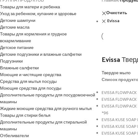
ГРУППА ПРОДУКТОВ
Главная
/
Продук
Товары для матери и ребенка
Очистить
Уход за ребенком, купание и здоровье
Детские шампуни
Evissa
Детские масла
Товары для кормления и грудное
вскармливание
Детское питание
Детские подгузники и влажные салфетки
Evissa Тве
Подгузники
Влажные салфетки
Твердое мыло
Моющие и чистящие средства
Список продукто
Средства для мытья посуды
Моющие средства для посуды
EVISSA FLOWPACK 
Дополнительные продукты для посудомоечной
EVISSA FLOWPACK 
машины
EVISSA FLOWPACK 
Жидкие моющие средства для ручного мытья
*96
Товары для стирки белья
EVISSA KUSE SOAP 
Дополнительные продукты для стиральной
EVISSA KUSE SOAP 
машины
EVISSA KUSE SOAP 
Отбеливатели