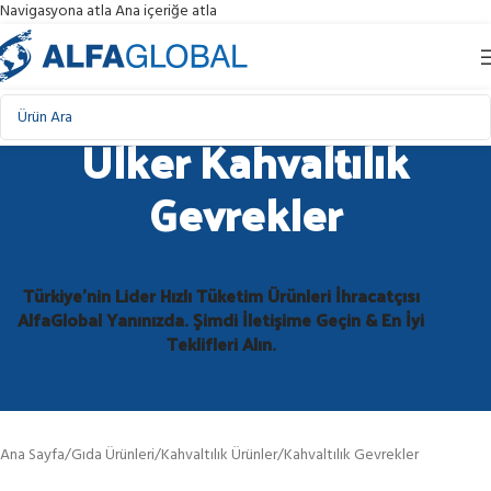
Navigasyona atla
Ana içeriğe atla
Ülker Kahvaltılık
Gevrekler
Türkiye'nin Lider Hızlı Tüketim Ürünleri İhracatçısı
AlfaGlobal Yanınızda. Şimdi İletişime Geçin & En İyi
Teklifleri Alın.
Ana Sayfa
/
Gıda Ürünleri
/
Kahvaltılık Ürünler
/
Kahvaltılık Gevrekler