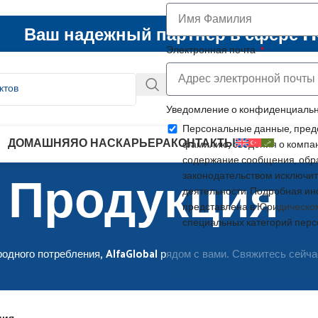
Ваш надежный партнер в сфере F
Электронная почта
Уведомление о конфиденциаль
Персональные данные, пред
ДОМАШНЯЯ
О НАС
КАРЬЕРА
КОНТАКТЫ
фамилию, сведения о компан
Продукция
содержание сообщения, обр
законодательством исключи
деятельности. Подробная и
представлена в
Юридическо
специальных категорий перс
одного потребления, AlfaGlobal рядом с вами. Свяжитесь сейч