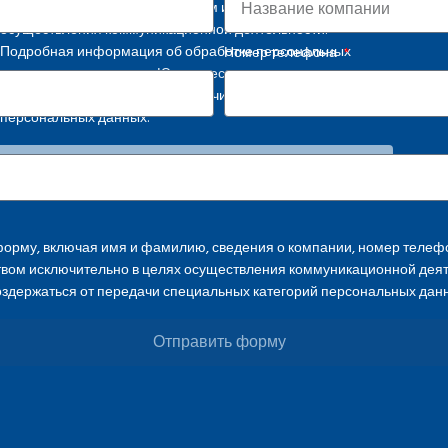
применимым законодательством исключительно в целях
осуществления коммуникационной деятельности.
Подробная информация об обработке персональных
Номер телефона
данных представлена в
Юридическом уведомлении
.
Просим воздержаться от передачи специальных категорий
персональных данных.
Отправить форму
орму, включая имя и фамилию, сведения о компании, номер телефо
твом исключительно в целях осуществления коммуникационной дея
оздержаться от передачи специальных категорий персональных дан
Отправить форму