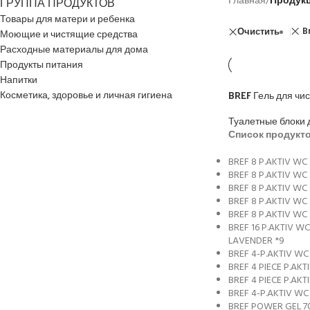
ГРУППА ПРОДУКТОВ
Главная
/
Продук
Товары для матери и ребенка
B
Очистить
Моющие и чистящие средства
Расходные материалы для дома
Продукты питания
Напитки
BREF Гель для чис
Косметика, здоровье и личная гигиена
Туалетные блоки 
Список продукто
BREF 8 P.AKTIV WC
BREF 8 P.AKTIV WC
BREF 8 P.AKTIV WC
BREF 8 P.AKTIV WC
BREF 8 P.AKTIV WC
BREF 16 P.AKTIV W
LAVENDER *9
BREF 4-P.AKTIV WC
BREF 4 PIECE P.AK
BREF 4 PIECE P.AKT
BREF 4-P.AKTIV WC
BREF POWER GEL 70