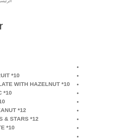
الرئيسي
ker
IT *10
ATE WITH HAZELNUT *10
 *10
10
ANUT *12
 & STARS *12
E *10