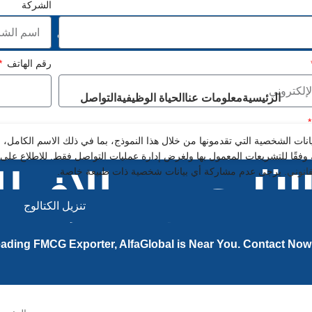
الشركة
ثوق به في مجالات السلع الاستهلاكية
رقم الهاتف
الرئيسية
معلومات عنا
الحياة الوظيفية
التواصل
يانات الشخصية التي تقدمونها من خلال هذا النموذج، بما في ذلك الاسم الكامل،
 وفقًا للتشريعات المعمول بها ولغرض إدارة عمليات التواصل فقط. للاطلاع عل
قانوني.
يرجى عدم مشاركة أي بيانات شخصية ذات طبيعة خاصة.
 الإفطار
تنزيل الكتالوج
ading FMCG Exporter, AlfaGlobal is Near You. Contact Now 