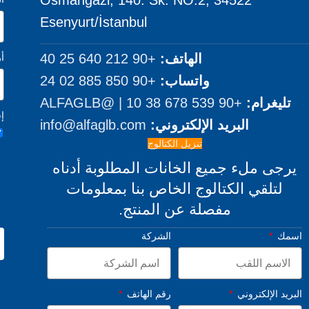
Osmangazi, 140. Sk. NO:2, 34522
Esenyurt/İstanbul
الهاتف:
+90 212 640 25 40
أ
واتساب:
+90 850 885 02 24
تليغرام:
+90 539 678 38 10 | @ALFAGLB
إ
البريد الإلكتروني:
info@alfaglb.com
تنزيل الكتالوج
يرجى ملء جميع الخانات المطلوبة أدناه
لتلقي الكتالوج الخاص بنا بمعلومات
مفصلة عن المنتج.
اسمك
الشركة
البريد الإلكتروني
رقم الهاتف