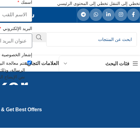
اسمك
تخطي إلى التنقل
تخطي إلى المحتوى الرئيسي
شريكك المو
البريد الإلكتروني
إشعار الخصوصية
العلامات التجارية
تتم معالجة الب
فئات البحث
الرسالة، وذلك
نص الإيضاح ال
Ülker حبوب
& Get Best Offers.