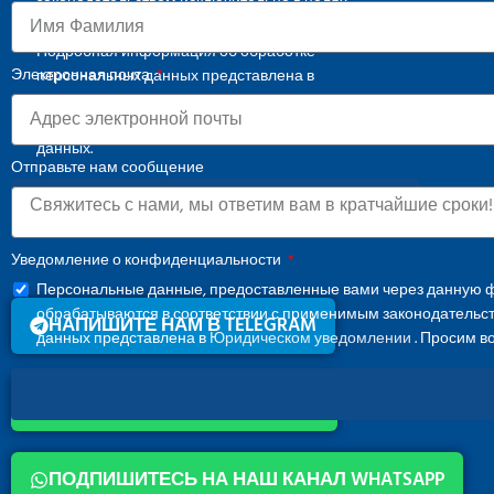
законодательством исключительно в целях
осуществления коммуникационной деятельности.
Подробная информация об обработке
Электронная почта
персональных данных представлена в
Юридическом уведомлении
. Просим воздержаться
от передачи специальных категорий персональных
данных.
Отправьте нам сообщение
СКАЧАТЬ КАТАЛОГ
Уведомление о конфиденциальности
Персональные данные, предоставленные вами через данную ф
обрабатываются в соответствии с применимым законодательс
НАПИШИТЕ НАМ В TELEGRAM
данных представлена в
Юридическом уведомлении
. Просим в
НАПИШИТЕ НАМ В WHATSAPP
МЕНЮ
ПОДПИШИТЕСЬ НА НАШ КАНАЛ WHATSAPP