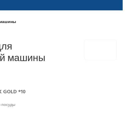
й машины
для
ой машины
K GOLD *10
 посуды