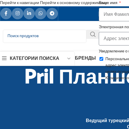
Перейти к навигации
Перейти к основному содержимому
Ваше имя
Ваш над
Электронная п
Уведомление о
БРЕНДЫ
КАТЕГОРИИ ПОИСКА
Персональны
Pril План
адрес элект
целях осуще
Юридическо
Ведущий турецкий 