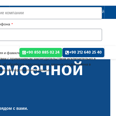
РУССКИЙ
лефона
+90 850 885 02 24
+90 212 640 25 40
я и фамилию, сведения о компании, номер телефона,
домоечной
твии с применимым законодательством исключительно в
 об обработке персональных данных представлена в
тегорий персональных данных.
рядом с вами.