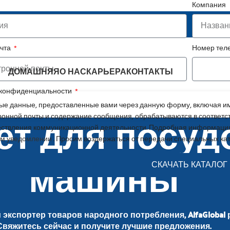
Компания
ежный партнер в сфере FMCG
очта
Номер те
ДОМАШНЯЯ
О НАС
КАРЬЕРА
КОНТАКТЫ
 конфиденциальности
е данные, предоставленные вами через данную форму, включая им
шет для посу
ронной почты и содержание сообщения, обрабатываются в соответс
ствления коммуникационной деятельности. Подробная информация
м уведомлении
. Просим воздержаться от передачи специальных ка
машины
СКАЧАТЬ КАТАЛОГ
экспортер товаров народного потребления, AlfaGlobal 
Свяжитесь сейчас и получите лучшие предложения.