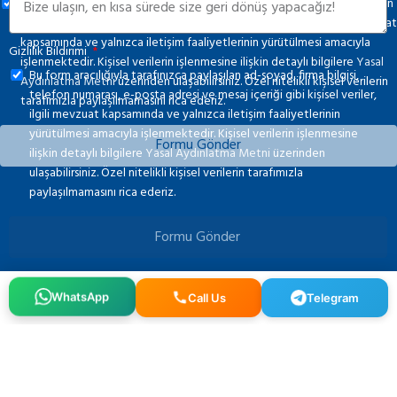
Bu form aracılığıyla tarafınızca paylaşılan ad-soyad, firma bilgisi, telefon
numarası, e-posta adresi ve mesaj içeriği gibi kişisel veriler, ilgili mevzuat
kapsamında ve yalnızca iletişim faaliyetlerinin yürütülmesi amacıyla
Gizlilik Bildirimi
işlenmektedir. Kişisel verilerin işlenmesine ilişkin detaylı bilgilere
Yasal
Bu form aracılığıyla tarafınızca paylaşılan ad-soyad, firma bilgisi,
Aydınlatma Metni
üzerinden ulaşabilirsiniz. Özel nitelikli kişisel verilerin
telefon numarası, e-posta adresi ve mesaj içeriği gibi kişisel veriler,
tarafımızla paylaşılmamasını rica ederiz.
ilgili mevzuat kapsamında ve yalnızca iletişim faaliyetlerinin
yürütülmesi amacıyla işlenmektedir. Kişisel verilerin işlenmesine
Formu Gönder
ilişkin detaylı bilgilere
Yasal Aydınlatma Metni
üzerinden
ulaşabilirsiniz. Özel nitelikli kişisel verilerin tarafımızla
paylaşılmamasını rica ederiz.
Formu Gönder
WhatsApp
Call Us
Telegram