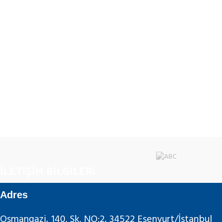
İLETİŞİM BİLGİLERİ
Adres
Osmangazi, 140. Sk. NO:2, 34522 Esenyurt/İstanbul