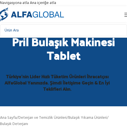
Navigasyona atla
Ana içeriğe atla
Pril Bulaşık Makinesi
Tablet
Türkiye'nin Lider Hızlı Tüketim Ürünleri İhracatçısı
AlfaGlobal Yanınızda. Şimdi İletişime Geçin & En İyi
Teklifleri Alın.
Ana Sayfa
/
Deterjan ve Temizlik Ürünleri
/
Bulaşık Yıkama Ürünleri
/
Bulaşık Deterjanı