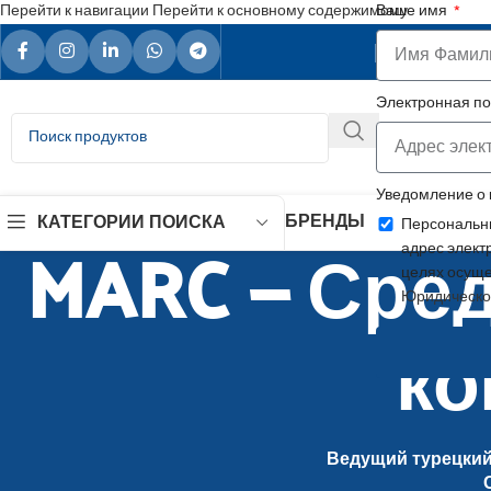
Перейти к навигации
Перейти к основному содержимому
Ваше имя
Ваш над
Электронная п
Уведомление о
БРЕНДЫ
КАТЕГОРИИ ПОИСКА
Персональны
MARC — Сред
адрес элект
целях осуще
Юридическо
ко
Ведущий турецкий 