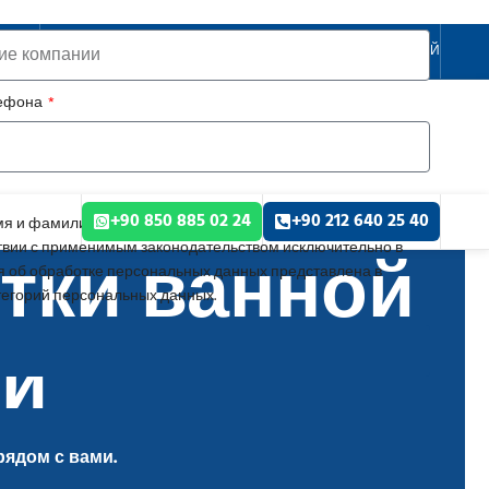
РУССКИЙ
лефона
+90 850 885 02 24
+90 212 640 25 40
я и фамилию, сведения о компании, номер телефона,
стки ванной
твии с применимым законодательством исключительно в
 об обработке персональных данных представлена в
тегорий персональных данных.
ни
рядом с вами.