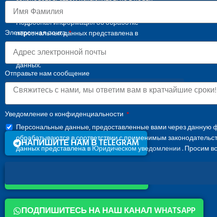
законодательством исключительно в целях
осуществления коммуникационной деятельности.
Подробная информация об обработке
Электронная почта
персональных данных представлена в
Юридическом уведомлении
. Просим воздержаться
от передачи специальных категорий персональных
данных.
Отправьте нам сообщение
СКАЧАТЬ КАТАЛОГ
Уведомление о конфиденциальности
Персональные данные, предоставленные вами через данную ф
обрабатываются в соответствии с применимым законодательс
НАПИШИТЕ НАМ В TELEGRAM
данных представлена в
Юридическом уведомлении
. Просим в
НАПИШИТЕ НАМ В WHATSAPP
МЕНЮ
ПОДПИШИТЕСЬ НА НАШ КАНАЛ WHATSAPP