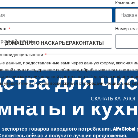
Компания
ежный партнер в сфере FMCG
очта
Номер те
ДОМАШНЯЯ
О НАС
КАРЬЕРА
КОНТАКТЫ
 конфиденциальности
е данные, предоставленные вами через данную форму, включая им
ства для чи
ронной почты и содержание сообщения, обрабатываются в соответс
ствления коммуникационной деятельности. Подробная информация
м уведомлении
. Просим воздержаться от передачи специальных ка
мнаты и кух
СКАЧАТЬ КАТАЛОГ
экспортер товаров народного потребления, AlfaGlobal 
Свяжитесь сейчас и получите лучшие предложения.