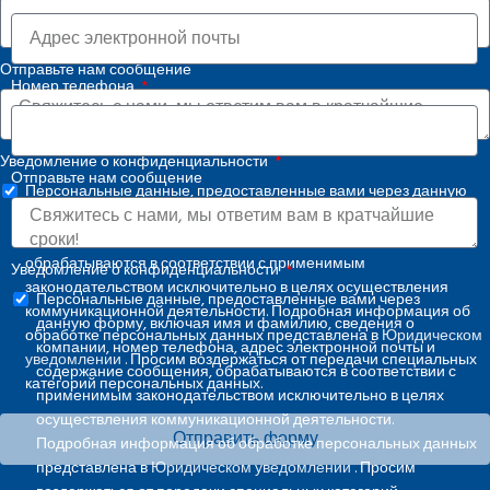
Отправьте нам сообщение
Номер телефона
Уведомление о конфиденциальности
Отправьте нам сообщение
Персональные данные, предоставленные вами через данную
форму, включая имя и фамилию, сведения о компании, номер
телефона, адрес электронной почты и содержание сообщения,
обрабатываются в соответствии с применимым
Уведомление о конфиденциальности
законодательством исключительно в целях осуществления
Персональные данные, предоставленные вами через
коммуникационной деятельности. Подробная информация об
данную форму, включая имя и фамилию, сведения о
обработке персональных данных представлена в
Юридическом
компании, номер телефона, адрес электронной почты и
уведомлении
. Просим воздержаться от передачи специальных
содержание сообщения, обрабатываются в соответствии с
категорий персональных данных.
применимым законодательством исключительно в целях
осуществления коммуникационной деятельности.
Отправить форму
Подробная информация об обработке персональных данных
представлена в
Юридическом уведомлении
. Просим