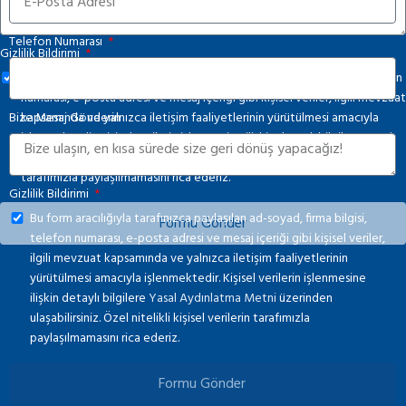
Telefon Numarası
Gizlilik Bildirimi
Bu form aracılığıyla tarafınızca paylaşılan ad-soyad, firma bilgisi, telefon
numarası, e-posta adresi ve mesaj içeriği gibi kişisel veriler, ilgili mevzuat
Bize Mesaj Gönderin
kapsamında ve yalnızca iletişim faaliyetlerinin yürütülmesi amacıyla
işlenmektedir. Kişisel verilerin işlenmesine ilişkin detaylı bilgilere
Yasal
Aydınlatma Metni
üzerinden ulaşabilirsiniz. Özel nitelikli kişisel verilerin
tarafımızla paylaşılmamasını rica ederiz.
Gizlilik Bildirimi
Bu form aracılığıyla tarafınızca paylaşılan ad-soyad, firma bilgisi,
Formu Gönder
telefon numarası, e-posta adresi ve mesaj içeriği gibi kişisel veriler,
ilgili mevzuat kapsamında ve yalnızca iletişim faaliyetlerinin
yürütülmesi amacıyla işlenmektedir. Kişisel verilerin işlenmesine
ilişkin detaylı bilgilere
Yasal Aydınlatma Metni
üzerinden
ulaşabilirsiniz. Özel nitelikli kişisel verilerin tarafımızla
paylaşılmamasını rica ederiz.
Formu Gönder