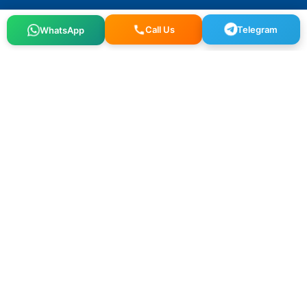
Telegram
WhatsApp
Call Us
Osmangazi, 140. Sk. NO:2, 34522 Esenyurt/İstanbul
+90 212 640 25 40
info@alfaglb.com