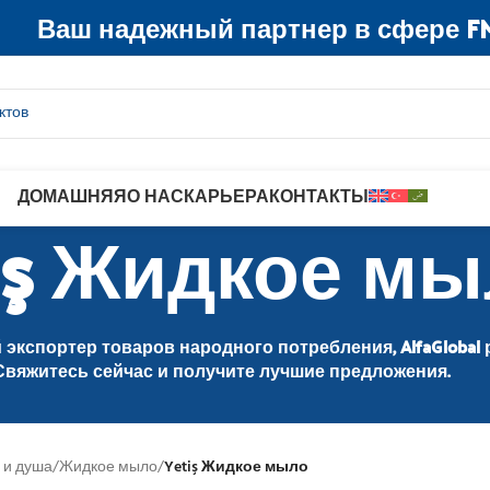
Ваш надежный партнер в сфере F
ДОМАШНЯЯ
О НАС
КАРЬЕРА
КОНТАКТЫ
iş Жидкое м
экспортер товаров народного потребления, AlfaGlobal 
Свяжитесь сейчас и получите лучшие предложения.
 и душа
/
Жидкое мыло
/
Yetiş Жидкое мыло