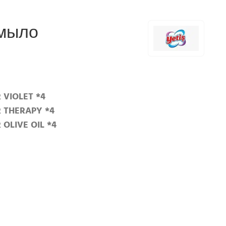
 мыло
 VIOLET *4
R THERAPY *4
 OLIVE OIL *4