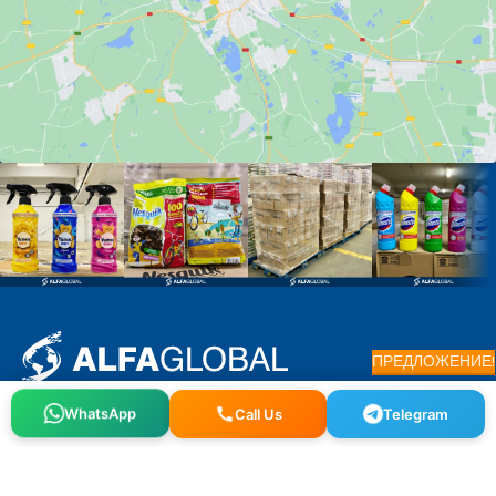
ПРЕДЛОЖЕНИЕ!
Osmangazi, 140. Sk. NO:2, 34522 Esenyurt/İstanbul
WhatsApp
Call Us
Telegram
+90 212 640 25 40
info@alfaglb.com