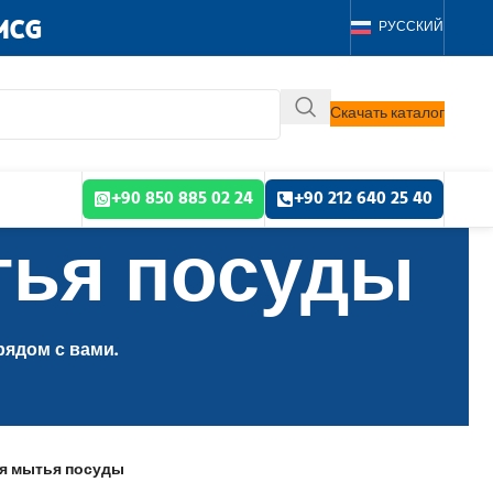
MCG
РУССКИЙ
Скачать каталог
+90 850 885 02 24
+90 212 640 25 40
тья посуды
рядом с вами.
ля мытья посуды