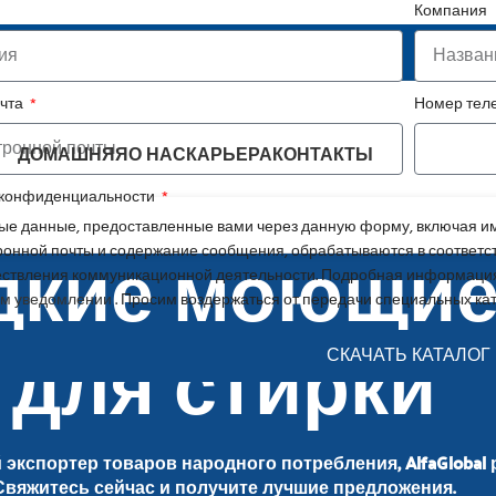
Компания
ежный партнер в сфере FMCG
очта
Номер те
ДОМАШНЯЯ
О НАС
КАРЬЕРА
КОНТАКТЫ
 конфиденциальности
е данные, предоставленные вами через данную форму, включая им
идкие моющие
ронной почты и содержание сообщения, обрабатываются в соответс
ствления коммуникационной деятельности. Подробная информация
м уведомлении
. Просим воздержаться от передачи специальных ка
для стирки
СКАЧАТЬ КАТАЛОГ
экспортер товаров народного потребления, AlfaGlobal 
Свяжитесь сейчас и получите лучшие предложения.