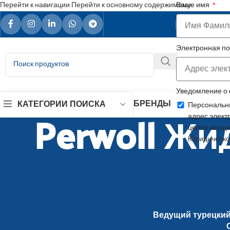
Перейти к навигации
Перейти к основному содержимому
Ваше имя
Ваш над
Электронная п
Уведомление о
БРЕНДЫ
КАТЕГОРИИ ПОИСКА
Персональны
Perwoll Ж
адрес элект
целях осуще
Юридическо
Ведущий турецкий 