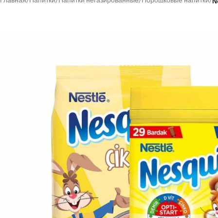
Главная
/
Напитки
/
Напитки негазированные
/
Порошковые напитки
/
N