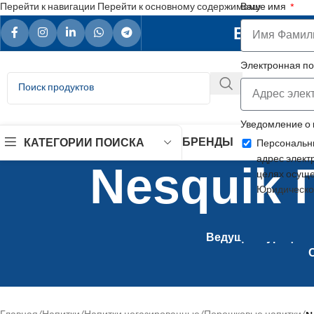
Перейти к навигации
Перейти к основному содержимому
Ваше имя
Ваш наде
Электронная п
Уведомление о
БРЕНДЫ
Персональны
КАТЕГОРИИ ПОИСКА
адрес элект
Nesquik
целях осуще
Юридическо
Ведущий турецкий 