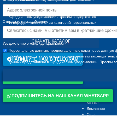
Подробная информация об обработке
персональных данных представлена в
Юридическом уведомлении
. Просим воздержаться
Отправьте нам сообщение
от передачи специальных категорий персональных
данных.
СКАЧАТЬ КАТАЛОГ
Уведомление о конфиденциальности
Персональные данные, предоставленные вами через данную ф
обрабатываются в соответствии с применимым законодательс
НАПИШИТЕ НАМ В TELEGRAM
данных представлена в
Юридическом уведомлении
. Просим в
НАПИШИТЕ НАМ В WHATSAPP
ПОДПИШИТЕСЬ НА НАШ КАНАЛ WHATSAPP
МЕНЮ
Домашняя
О нас