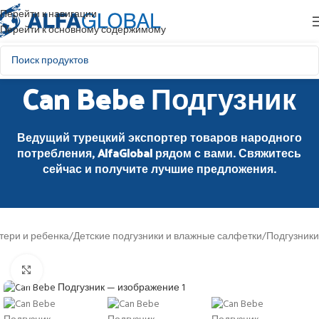
Перейти к навигации
Перейти к основному содержимому
Can Bebe Подгузник
Ведущий турецкий экспортер товаров народного
потребления, AlfaGlobal рядом с вами. Свяжитесь
сейчас и получите лучшие предложения.
тери и ребенка
/
Детские подгузники и влажные салфетки
/
Подгузники
Нажмите, чтобы увеличить