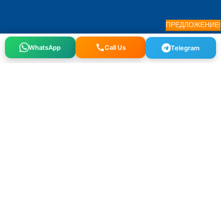
ПРЕДЛОЖЕНИЕ!
Call Us
Telegram
WhatsApp
Osmangazi, 140. Sk. NO:2, 34522 Esenyurt/İstanbul
+90 212 640 25 40
info@alfaglb.com
МЕНЮ