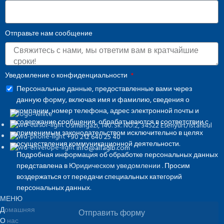
Отправьте нам сообщение
Уведомление о конфиденциальности
Персональные данные, предоставленные вами через
данную форму, включая имя и фамилию, сведения о
компании, номер телефона, адрес электронной почты и
содержание сообщения, обрабатываются в соответствии с
Osmangazi, 140. Sk. NO:2, 34522 Esenyurt/İstanbul
применимым законодательством исключительно в целях
+90 212 640 25 40
осуществления коммуникационной деятельности.
info@alfaglb.com
Подробная информация об обработке персональных данных
представлена в
Юридическом уведомлении
. Просим
воздержаться от передачи специальных категорий
персональных данных.
МЕНЮ
Домашняя
Отправить форму
О нас