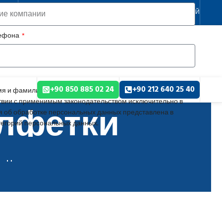
РУССКИЙ
лефона
+90 850 885 02 24
+90 212 640 25 40
я и фамилию, сведения о компании, номер телефона,
алфетки
твии с применимым законодательством исключительно в
 об обработке персональных данных представлена в
тегорий персональных данных.
рядом с вами.