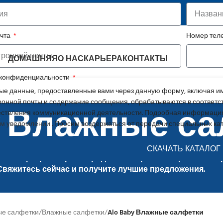
ежный партнер в сфере FMCG
очта
Номер те
ДОМАШНЯЯ
О НАС
КАРЬЕРА
КОНТАКТЫ
 конфиденциальности
е данные, предоставленные вами через данную форму, включая им
y Влажные с
ронной почты и содержание сообщения, обрабатываются в соответс
ствления коммуникационной деятельности. Подробная информация
м уведомлении
. Просим воздержаться от передачи специальных ка
СКАЧАТЬ КАТАЛОГ
экспортер товаров народного потребления, AlfaGlobal 
Свяжитесь сейчас и получите лучшие предложения.
ые салфетки
/
Влажные салфетки
/
Alo Baby Влажные салфетки