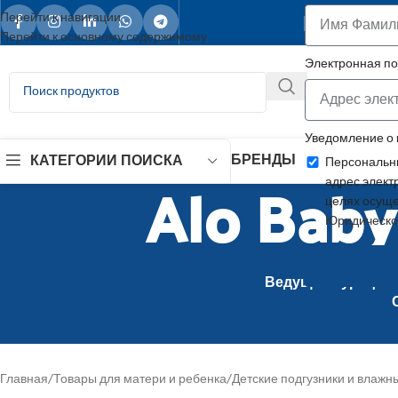
Ваш над
Перейти к навигации
Перейти к основному содержимому
Электронная п
Уведомление о
БРЕНДЫ
КАТЕГОРИИ ПОИСКА
Персональны
Alo Bab
адрес элект
целях осуще
Юридическо
Ведущий турецкий 
Главная
/
Товары для матери и ребенка
/
Детские подгузники и влажн