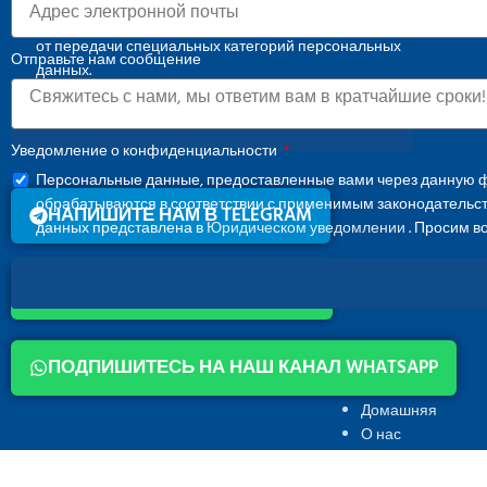
Юридическом уведомлении
. Просим воздержаться
от передачи специальных категорий персональных
Отправьте нам сообщение
данных.
СКАЧАТЬ КАТАЛОГ
Уведомление о конфиденциальности
Персональные данные, предоставленные вами через данную ф
обрабатываются в соответствии с применимым законодательс
НАПИШИТЕ НАМ В TELEGRAM
данных представлена в
Юридическом уведомлении
. Просим в
НАПИШИТЕ НАМ В WHATSAPP
ПОДПИШИТЕСЬ НА НАШ КАНАЛ WHATSAPP
МЕНЮ
Домашняя
О нас
Osmangazi, 140. Sk. NO:2, 34522
Бренды
Esenyurt/İstanbul
Галерея