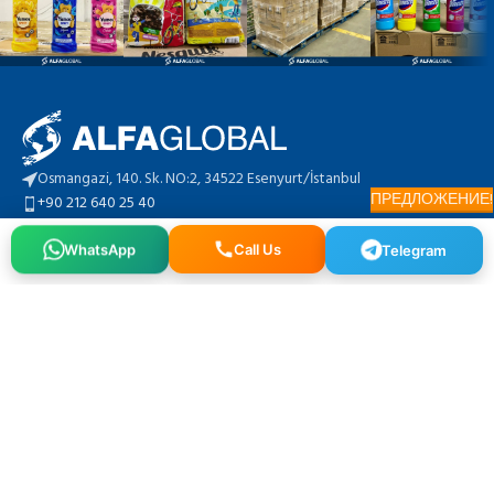
Osmangazi, 140. Sk. NO:2, 34522 Esenyurt/İstanbul
ПРЕДЛОЖЕНИЕ!
+90 212 640 25 40
info@alfaglb.com
Telegram
Call Us
WhatsApp
МЕНЮ
ГРУППА ПРОДУКТОВ
ГРУППА ПРОДУКТОВ
ALFA GLOBAL
2022 Все права защищены. | Творческий:
BerPel