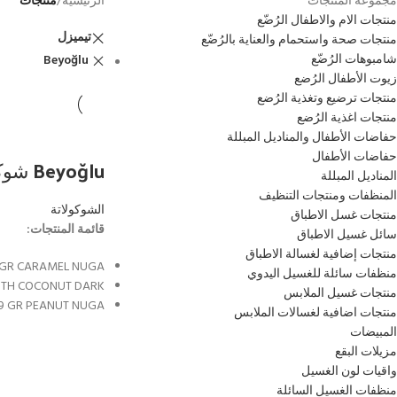
مجموعة المنتجات
الرئيسية
/
منتجات
منتجات الام والاطفال الرُضّع
تيميزل
منتجات صحة واستحمام والعناية بالرُضّع
شامبوهات الرُضّع
Beyoğlu
زيوت الأطفال الرُضع
منتجات ترضيع وتغذية الرُضع
منتجات اغذية الرُضع
حفاضات الأطفال والمناديل المبللة
حفاضات الأطفال
Beyoğlu شوكولاتة
المناديل المبللة
المنظفات ومنتجات التنظيف
الشوكولاتة
منتجات غسل الاطباق
قائمة المنتجات:
سائل غسيل الاطباق
منتجات إضافية لغسالة الاطباق
 GR CARAMEL NUGA
منظفات سائلة للغسيل اليدوي
ITH COCONUT DARK
منتجات غسيل الملابس
9 GR PEANUT NUGA
منتجات اضافية لغسالات الملابس
المبيضات
مزيلات البقع
واقيات لون الغسيل
منظفات الغسيل السائلة