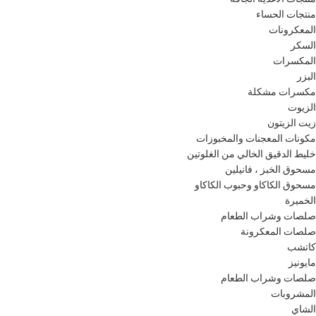
منتجات الحساء
المعكرونات
السكر
المكسرات
البزر
مكسرات مشكلة
الزيوت
زيت الزيتون
مكونات المعجنات والمخبوزات
خليط الدقيق الخالي من الغلوتين
مسحوق الخبز ، فانيلين
مسحوق الكاكاو وحبوب الكاكاو
الخميرة
صلصات وشراب الطعام
صلصات المعكرونة
كاتشب
مايونيز
صلصات وشراب الطعام
المشروبات
الشاي