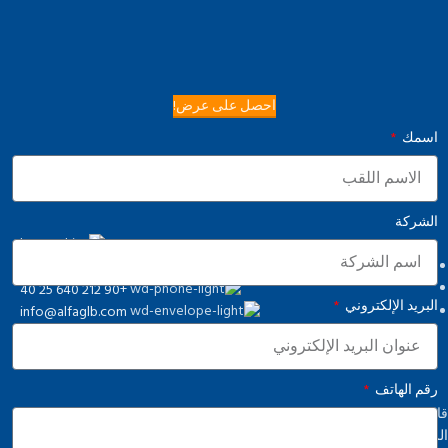
احصل على عرض!
اسمك
الشركة
Osmangazi, 140. Sk. NO:2, 34522 Esenyurt/İstanbul
+90 212 640 25 40
البريد الإلكتروني
info@alfaglb.com
رقم الهاتف
قائمة طعام
الرئيسية