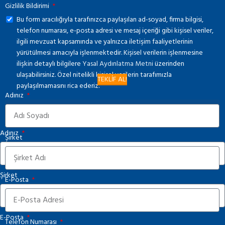
Gizlilik Bildirimi
Bu form aracılığıyla tarafınızca paylaşılan ad-soyad, firma bilgisi,
telefon numarası, e-posta adresi ve mesaj içeriği gibi kişisel veriler,
ilgili mevzuat kapsamında ve yalnızca iletişim faaliyetlerinin
yürütülmesi amacıyla işlenmektedir. Kişisel verilerin işlenmesine
ilişkin detaylı bilgilere
Yasal Aydınlatma Metni
üzerinden
ulaşabilirsiniz. Özel nitelikli kişisel verilerin tarafımızla
TEKLİF AL!
paylaşılmamasını rica ederiz.
Adınız
KATALOĞU İNDİR
Adınız
Şirket
Şirket
E-Posta
E-Posta
Telefon Numarası