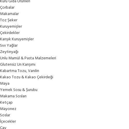
Kuru Gıda Ürünleri
Çorbalar
Makarnalar
Toz Şeker
Kuruyemişler
Çekirdekler
Karışık Kuruyemişler
Sıvı Yağlar
Zeytinyağı
Unlu Mamül & Pasta Malzemeleri
Glutensiz Un Karışımı
Kabartma Tozu, Vanilin
Kakao Tozu & Kakao Çekirdeği
Maya
Yemek Sosu & Şurubu
Makarna Sosları
Ketçap
Mayonez
Soslar
İçecekler
Çay