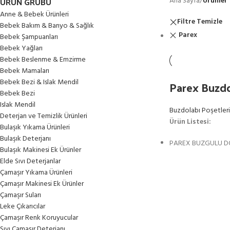
ÜRÜN GRUBU
Ana Sayfa
/
Ürünler
Anne & Bebek Ürünleri
Filtre Temizle
Bebek Bakım & Banyo & Sağlık
Parex
Bebek Şampuanları
Bebek Yağları
Bebek Beslenme & Emzirme
Bebek Mamaları
Bebek Bezi & Islak Mendil
Parex Buzdo
Bebek Bezi
Islak Mendil
Buzdolabı Poşetleri
Deterjan ve Temizlik Ürünleri
Ürün Listesi:
Bulaşık Yıkama Ürünleri
Bulaşık Deterjanı
PAREX BUZGULU DO
Bulaşık Makinesi Ek Ürünler
Elde Sıvı Deterjanlar
Çamaşır Yıkama Ürünleri
Çamaşır Makinesi Ek Ürünler
Çamaşır Suları
Leke Çıkarıcılar
Çamaşır Renk Koruyucular
Sıvı Çamaşır Deterjanı