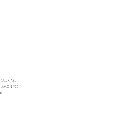
CILEK *25
 LIMON *25
50