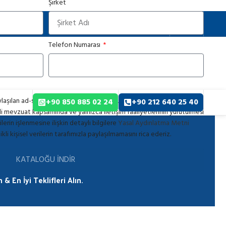
Şirket
ız
TÜRKÇE
Telefon Numarası
ylaşılan ad-soyad, firma bilgisi, telefon numarası, e-posta adresi ve
+90 850 885 02 24
+90 212 640 25 40
ilgili mevzuat kapsamında ve yalnızca iletişim faaliyetlerinin yürütülmesi
lerin işlenmesine ilişkin detaylı bilgilere
Yasal Aydınlatma Metni
ikli kişisel verilerin tarafımızla paylaşılmamasını rica ederiz.
KATALOĞU İNDİR
& En İyi Teklifleri Alın.