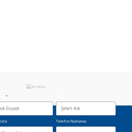
nız
Şirket
osta
Telefon Numarası