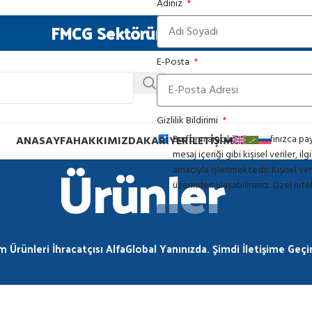
Adınız
FMCG Sektöründe Güvenilir Ortağın
E-Posta
Gizlilik Bildirimi
Bu form aracılığıyla tarafınızca pa
ANASAYFA
HAKKIMIZDA
KARIYER
İLETIŞIM
mesaj içeriği gibi kişisel veriler, 
Ürünler
amacıyla işlenmektedir. Kişisel veri
üzerinden ulaşabilirsiniz. Özel nitel
m Ürünleri İhracatçısı AlfaGlobal Yanınızda. Şimdi İletişime Geçin 