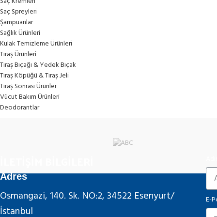
Saç Kremleri
Saç Spreyleri
Şampuanlar
Sağlık Ürünleri
Kulak Temizleme Ürünleri
Tıraş Ürünleri
Tıraş Bıçağı & Yedek Bıçak
Tıraş Köpüğü & Tıraş Jeli
Tıraş Sonrası Ürünler
Vücut Bakım Ürünleri
Deodorantlar
İLETİŞİM BİLGİLERİ
Adı
Adres
Osmangazi, 140. Sk. NO:2, 34522 Esenyurt/
E-P
İstanbul