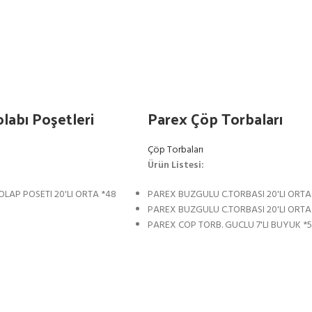
labı Poşetleri
Parex Çöp Torbaları
Çöp Torbaları
Ürün Listesi:
LAP POSETI 20'LI ORTA *48
PAREX BUZGULU C.TORBASI 20'LI ORTA 
PAREX BUZGULU C.TORBASI 20'LI ORTA
PAREX COP TORB. GUCLU 7'LI BUYUK *