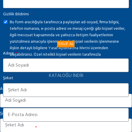
Gizlilik Bildirimi
Bu form aracılığıyla tarafınızca paylaşılan ad-soyad, firma bilgisi,
telefon numarası, e-posta adresi ve mesaj içeriği gibi kişisel veriler,
ilgili mevzuat kapsamında ve yalnızca iletişim faaliyetlerinin
yürütülmesi amacıyla işlenmektedir. Kişisel verilerin işlenmesine
TEKLİF AL!
ilişkin detaylı bilgilere
Yasal Aydınlatma Metni
üzerinden
Adınız
ulaşabilirsiniz. Özel nitelikli kişisel verilerin tarafımızla
paylaşılmamasını rica ederiz.
KATALOĞU İNDİR
Şirket
Adınız
E-Posta
Şirket
Telefon Numarası