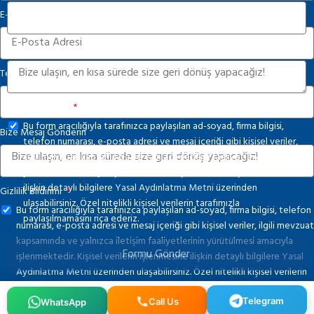
E-Posta
Bize Mesaj Gönderin
Telefon Numarası
Gizlilik Bildirimi
Bu form aracılığıyla tarafınızca paylaşılan ad-soyad, firma bilgisi,
Bize Mesaj Gönderin
telefon numarası, e-posta adresi ve mesaj içeriği gibi kişisel veriler,
ilgili mevzuat kapsamında ve yalnızca iletişim faaliyetlerinin
yürütülmesi amacıyla işlenmektedir. Kişisel verilerin işlenmesine
ilişkin detaylı bilgilere
Yasal Aydınlatma Metni
üzerinden
Gizlilik Bildirimi
ulaşabilirsiniz. Özel nitelikli kişisel verilerin tarafımızla
Bu form aracılığıyla tarafınızca paylaşılan ad-soyad, firma bilgisi, telefon
paylaşılmamasını rica ederiz.
numarası, e-posta adresi ve mesaj içeriği gibi kişisel veriler, ilgili mevzuat
kapsamında ve yalnızca iletişim faaliyetlerinin yürütülmesi amacıyla
Formu Gönder
işlenmektedir. Kişisel verilerin işlenmesine ilişkin detaylı bilgilere
Yasal
Aydınlatma Metni
üzerinden ulaşabilirsiniz. Özel nitelikli kişisel verilerin
tarafımızla paylaşılmamasını rica ederiz.
Telegram
WhatsApp
Call Us