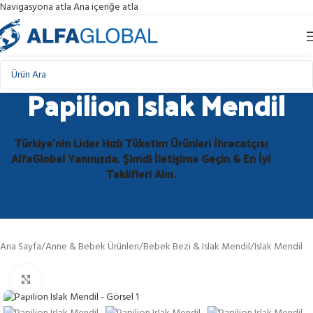
Navigasyona atla
Ana içeriğe atla
Papilion Islak Mendil
Türkiye'nin Lider Hızlı Tüketim Ürünleri İhracatçısı
AlfaGlobal Yanınızda. Şimdi İletişime Geçin & En İyi
Teklifleri Alın.
Ana Sayfa
/
Anne & Bebek Ürünleri
/
Bebek Bezi & Islak Mendil
/
Islak Mendil
Görüntüle