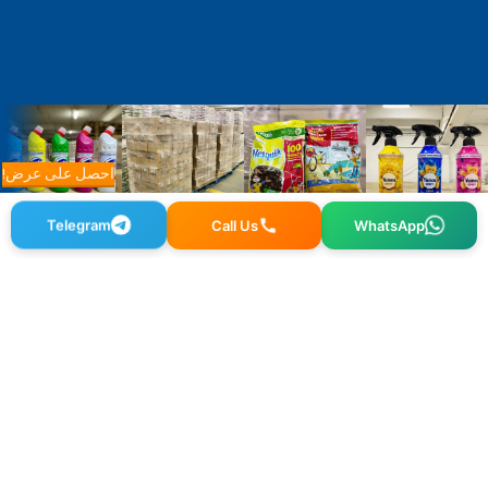
احصل على عرض!
WhatsApp
Call Us
Telegram
Osmangazi, 140. Sk. NO:2, 34522 Esenyurt/İstanbul
+90 212 640 25 40
info@alfaglb.com