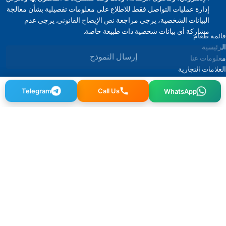
إدارة عمليات التواصل فقط. للاطلاع على معلومات تفصيلية بشأن معالجة
البيانات الشخصية، يرجى مراجعة
نص الإيضاح القانوني.
يرجى عدم
مشاركة أي بيانات شخصية ذات طبيعة خاصة.
قائمة طعام
الرئيسية
إرسال النموذج
معلومات عنا
العلامات التجارية
صالة العرض
التواصل
Telegram
Call Us
WhatsApp
مجموعة المنتجات
منتجات الام والاطفال الرُضّع
المنظفات ومنتجات التنظيف
المستهلكات المنزلية
المنتجات الغذائية
مجموعة المنتجات
المشروبات
مستحضرات التجميل والعناية الصحية والشخصية
2022 كل الحقوق محفوظة. | مبدع:
ALFA GLOBAL
BerPel