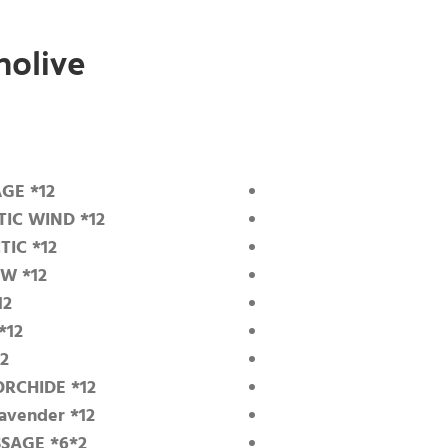
Palmolive جل 
GE *12
IC WIND *12
IC *12
W *12
12
*12
2
RCHIDE *12
vender *12
SAGE *6*2