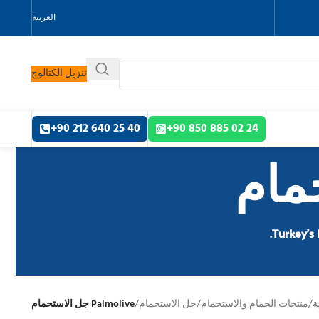
العربية
تنزيل الكتالوج
40 25 640 212 90+
24 02 885 850 90+
Turkey’s 
ة
/
منتجات الحمام والاستحمام
/
جل الاستحمام
/
Palmolive جل الاستحمام