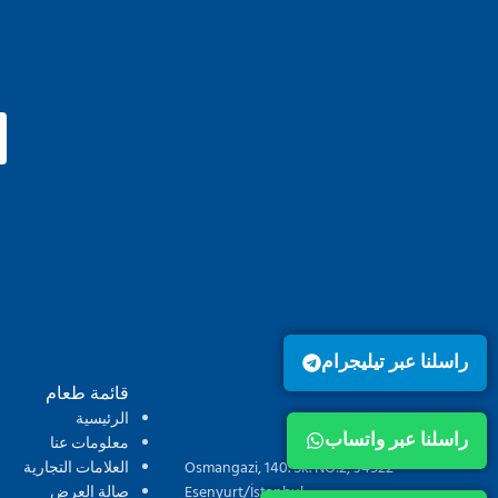
راسلنا عبر تيليجرام
قائمة طعام
الرئيسية
راسلنا عبر واتساب
معلومات عنا
Osmangazi, 140. Sk. NO:2, 34522
العلامات التجارية
Esenyurt/İstanbul
صالة العرض