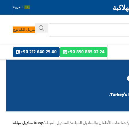
لاكية
العربية
تنزيل الكتالوج
40 25 640 212 90+
24 02 885 850 90+
Turkey’s 
/
حفاضات الأطفال والمناديل المبللة
/
المناديل المبللة
/
Jussy مناديل مبللة