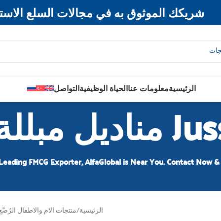
شريكك الموثوق به في مجالات السلع الاسته
الرئيسية
معلومات عنا
الحياة الوظيفية
التواصل
ناديل مبللة
Leading FMCG Exporter, AlfaGlobal is Near You. Contact Now & 
الرئيسية
/
منتجات الام والاطفال الرُضّع