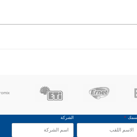
romix
سمك
الشركة