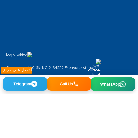
Osmangazi, 140. Sk. NO:2, 34522 Esenyurt/İstanbul
احصل على عرض!
Telegram
Call Us
WhatsApp
+90 212 640 25 40
info@alfaglb.com