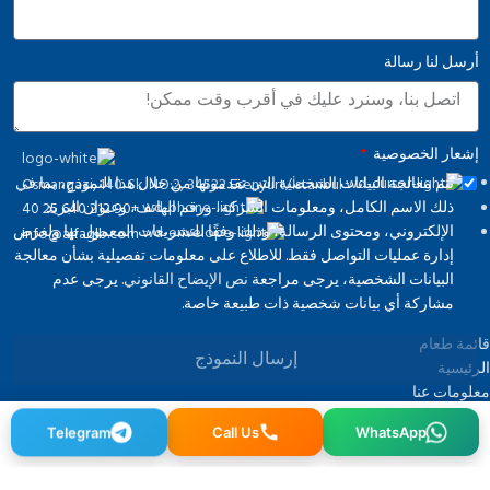
أرسل لنا رسالة
إشعار الخصوصية
تتم معالجة البيانات الشخصية التي تقدمونها من خلال هذا النموذج، بما في
Osmangazi, 140. Sk. NO:2, 34522 Esenyurt/İstanbul
ذلك الاسم الكامل، ومعلومات الشركة، ورقم الهاتف، وعنوان البريد
+90 212 640 25 40
الإلكتروني، ومحتوى الرسالة، وذلك وفقًا للتشريعات المعمول بها ولغرض
info@alfaglb.com
إدارة عمليات التواصل فقط. للاطلاع على معلومات تفصيلية بشأن معالجة
البيانات الشخصية، يرجى مراجعة
نص الإيضاح القانوني.
يرجى عدم
مشاركة أي بيانات شخصية ذات طبيعة خاصة.
قائمة طعام
إرسال النموذج
الرئيسية
معلومات عنا
العلامات التجارية
Telegram
Call Us
WhatsApp
صالة العرض
التواصل