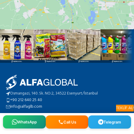
Osmangazi, 140. Sk. NO:2, 34522 Esenyurt/İstanbul
+90 212 640 25 40
info@alfaglb.com
TEKLİF AL!
WhatsApp
Call Us
Telegram