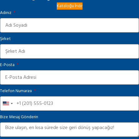
Kataloğu İndir
Adınız
Şirket
E-Posta
Telefon Numarası
United
States
Bize Mesaj Gönderin
+1