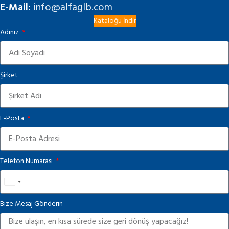
E-Mail:
info@alfaglb.com
Kataloğu İndir
Adınız
Şirket
E-Posta
Telefon Numarası
United
States
Bize Mesaj Gönderin
+1