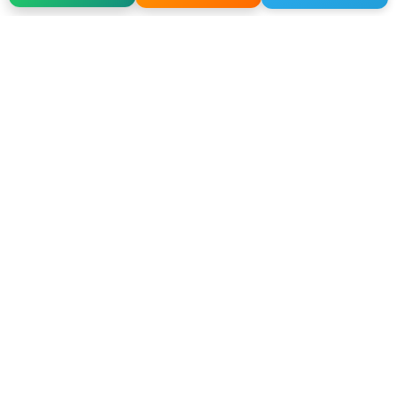
Osmangazi, 140. Sk. NO:2, 34522 Esenyurt/İstanbul
+90 212 640 25 40
info@alfaglb.com