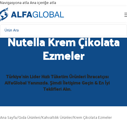
Navigasyona atla
Ana içeriğe atla
Nutella Krem Çikolata
Ezmeler
Türkiye'nin Lider Hızlı Tüketim Ürünleri İhracatçısı
AlfaGlobal Yanınızda. Şimdi İletişime Geçin & En İyi
Teklifleri Alın.
Ana Sayfa
/
Gıda Ürünleri
/
Kahvaltılık Ürünler
/
Krem Çikolata Ezmeler