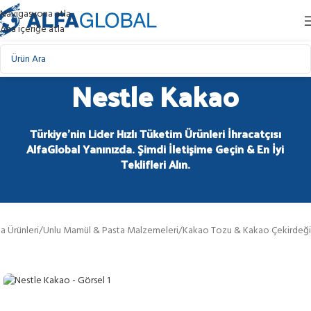
Navigasyona atla
Ana içeriğe atla
Nestle Kakao
Türkiye'nin Lider Hızlı Tüketim Ürünleri İhracatçısı
AlfaGlobal Yanınızda. Şimdi İletişime Geçin & En İyi
Teklifleri Alın.
a Ürünleri
/
Unlu Mamül & Pasta Malzemeleri
/
Kakao Tozu & Kakao Çekirdeği