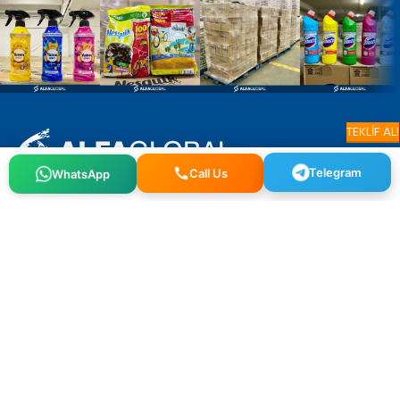
TEKLİF AL!
Telegram
Call Us
WhatsApp
Osmangazi, 140. Sk. NO:2, 34522 Esenyurt/İstanbul
+90 212 640 25 40
info@alfaglb.com
MENÜ
ÜRÜN GRUBU