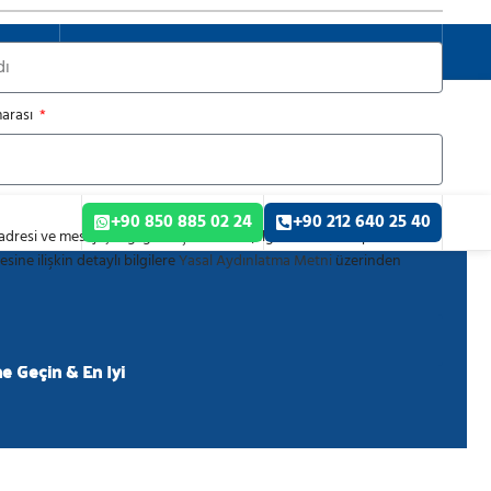
TÜRKÇE
arası
+90 850 885 02 24
+90 212 640 25 40
dresi ve mesaj içeriği gibi kişisel veriler, ilgili mevzuat kapsamında
sine ilişkin detaylı bilgilere
Yasal Aydınlatma Metni
üzerinden
me Geçin & En İyi