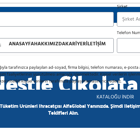
Şirket
ektöründe Güvenilir Ortağınız
Telefon Num
ANASAYFA
HAKKIMIZDA
KARIYER
İLETIŞIM
estle Çikolata
ıyla tarafınızca paylaşılan ad-soyad, firma bilgisi, telefon numarası, e-posta a
işim faaliyetlerinin yürütülmesi amacıyla işlenmektedir. Kişisel verilerin işlenme
Özel nitelikli kişisel verilerin tarafımızla paylaşılmamasını rica ederiz.
KATALOĞU İNDİR
 Tüketim Ürünleri İhracatçısı AlfaGlobal Yanınızda. Şimdi İletişi
Teklifleri Alın.