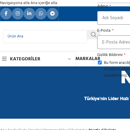
Navigasyona atla
Ana içeriğe atla
Adınız
FMCG S
E-Posta
Gizlilik Bildirimi
MARKALAR
KATEGORILER
N
Bu form aracılığ
ve yalnızca ilet
ulaşabilirsiniz. 
Türkiye'nin Lider Hızlı