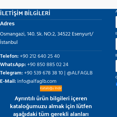
İLETİŞİM BİLGİLERİ
Adres
Osmangazi, 140. Sk. NO:2, 34522 Esenyurt/
İstanbul
Telefon:
+90 212 640 25 40
WhatsApp:
+90 850 885 02 24
Telegram:
+90 539 678 38 10 | @ALFAGLB
G
E-Mail:
info@alfaglb.com
Kataloğu İndir
Ayrıntılı ürün bilgileri içeren
kataloğumuzu almak için lütfen
aşağıdaki tüm gerekli alanları