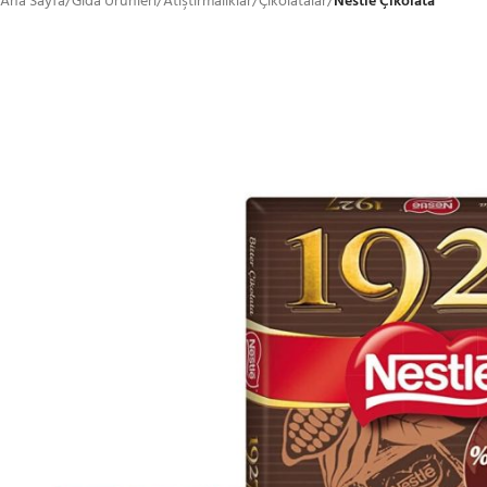
Ana Sayfa
/
Gıda Ürünleri
/
Atıştırmalıklar
/
Çikolatalar
/
Nestle Çikolata