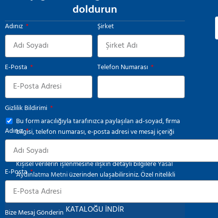
doldurun
Adınız
Şirket
E-Posta
Telefon Numarası
Gizlilik Bildirimi
Bu form aracılığıyla tarafınızca paylaşılan ad-soyad, firma
Adınız
bilgisi, telefon numarası, e-posta adresi ve mesaj içeriği
gibi kişisel veriler, ilgili mevzuat kapsamında ve yalnızca
iletişim faaliyetlerinin yürütülmesi amacıyla işlenmektedir.
Kişisel verilerin işlenmesine ilişkin detaylı bilgilere
Yasal
E-Posta
Aydınlatma Metni
üzerinden ulaşabilirsiniz. Özel nitelikli
kişisel verilerin tarafımızla paylaşılmamasını rica ederiz.
KATALOĞU İNDİR
Bize Mesaj Gönderin