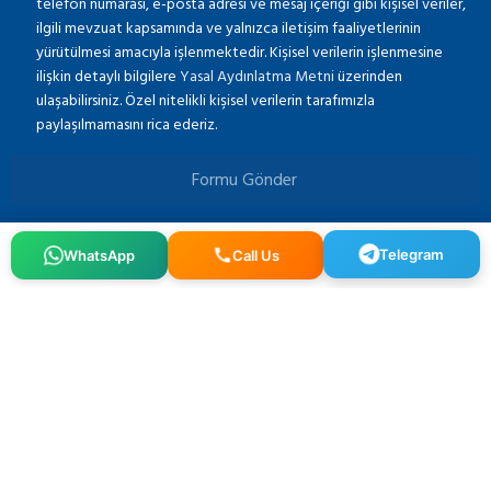
telefon numarası, e-posta adresi ve mesaj içeriği gibi kişisel veriler,
ilgili mevzuat kapsamında ve yalnızca iletişim faaliyetlerinin
yürütülmesi amacıyla işlenmektedir. Kişisel verilerin işlenmesine
ilişkin detaylı bilgilere
Yasal Aydınlatma Metni
üzerinden
ulaşabilirsiniz. Özel nitelikli kişisel verilerin tarafımızla
paylaşılmamasını rica ederiz.
Formu Gönder
WhatsApp
Telegram
Call Us
Osmangazi, 140. Sk. NO:2, 34522 Esenyurt/İstanbul