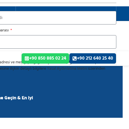
TÜRKÇE
arası
+90 850 885 02 24
+90 212 640 25 40
dresi ve mesaj içeriği gibi kişisel veriler, ilgili mevzuat kapsamında
sine ilişkin detaylı bilgilere
Yasal Aydınlatma Metni
üzerinden
me Geçin & En İyi