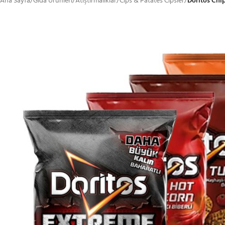
Ana Sayfa
/
Gıda Ürünleri
/
Atıştırmalıklar
/
Cips & Patates Cipsler
/
Doritos Chi