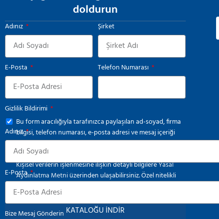
doldurun
Adınız
Şirket
E-Posta
Telefon Numarası
Gizlilik Bildirimi
Bu form aracılığıyla tarafınızca paylaşılan ad-soyad, firma
Adınız
bilgisi, telefon numarası, e-posta adresi ve mesaj içeriği
gibi kişisel veriler, ilgili mevzuat kapsamında ve yalnızca
iletişim faaliyetlerinin yürütülmesi amacıyla işlenmektedir.
Kişisel verilerin işlenmesine ilişkin detaylı bilgilere
Yasal
E-Posta
Aydınlatma Metni
üzerinden ulaşabilirsiniz. Özel nitelikli
kişisel verilerin tarafımızla paylaşılmamasını rica ederiz.
KATALOĞU İNDİR
Bize Mesaj Gönderin