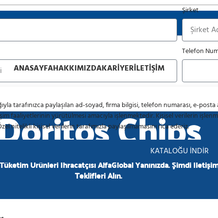
Şirket
ektöründe Güvenilir Ortağınız
Telefon Num
ANASAYFA
HAKKIMIZDA
KARIYER
İLETIŞIM
Doritos Chips
ıyla tarafınızca paylaşılan ad-soyad, firma bilgisi, telefon numarası, e-posta a
işim faaliyetlerinin yürütülmesi amacıyla işlenmektedir. Kişisel verilerin işlenme
Özel nitelikli kişisel verilerin tarafımızla paylaşılmamasını rica ederiz.
KATALOĞU İNDİR
 Tüketim Ürünleri İhracatçısı AlfaGlobal Yanınızda. Şimdi İletişi
Teklifleri Alın.