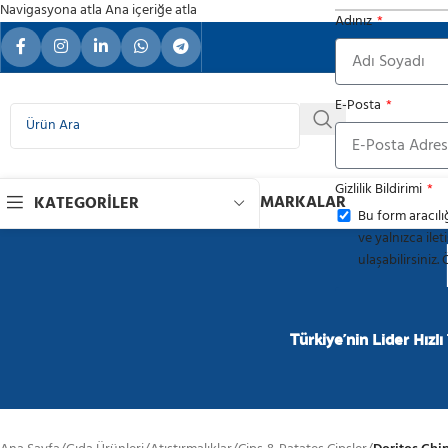
Navigasyona atla
Ana içeriğe atla
Adınız
FMCG S
E-Posta
Gizlilik Bildirimi
MARKALAR
KATEGORILER
Bu form aracılığ
ve yalnızca ilet
ulaşabilirsiniz. 
Türkiye'nin Lider Hızlı