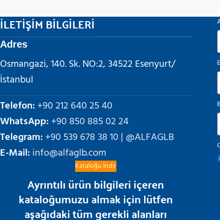
İLETİŞİM BİLGİLERİ
Adres
Osmangazi, 140. Sk. NO:2, 34522 Esenyurt/
İstanbul
Telefon:
+90 212 640 25 40
WhatsApp:
+90 850 885 02 24
Telegram:
+90 539 678 38 10 | @ALFAGLB
G
E-Mail:
info@alfaglb.com
Kataloğu İndir
Ayrıntılı ürün bilgileri içeren
kataloğumuzu almak için lütfen
aşağıdaki tüm gerekli alanları