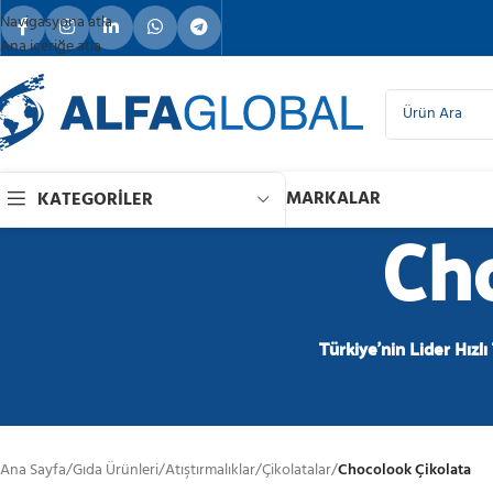
Navigasyona atla
Ana içeriğe atla
MARKALAR
KATEGORILER
Cho
Türkiye'nin Lider Hızlı
Ana Sayfa
/
Gıda Ürünleri
/
Atıştırmalıklar
/
Çikolatalar
/
Chocolook Çikolata