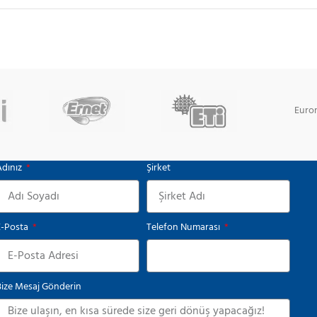
Euro
Adınız
Şirket
E-Posta
Telefon Numarası
Bize Mesaj Gönderin