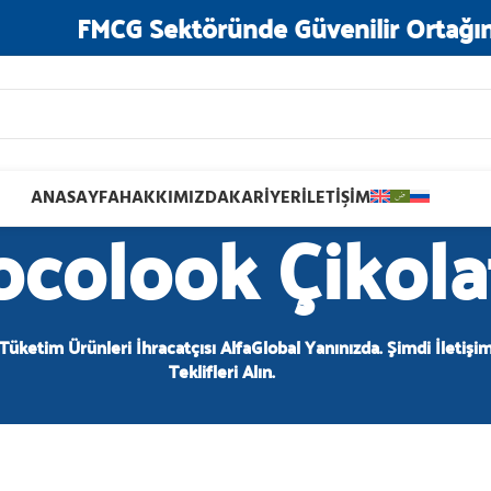
FMCG Sektöründe Güvenilir Ortağın
ANASAYFA
HAKKIMIZDA
KARIYER
İLETIŞIM
colook Çikola
 Tüketim Ürünleri İhracatçısı AlfaGlobal Yanınızda. Şimdi İletişi
Teklifleri Alın.