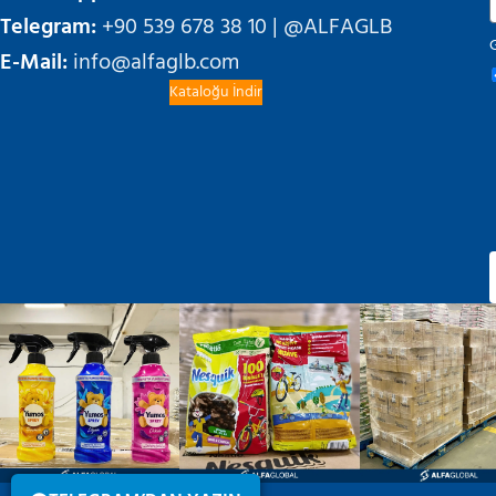
Telegram:
+90 539 678 38 10 | @ALFAGLB
G
E-Mail:
info@alfaglb.com
Kataloğu İndir