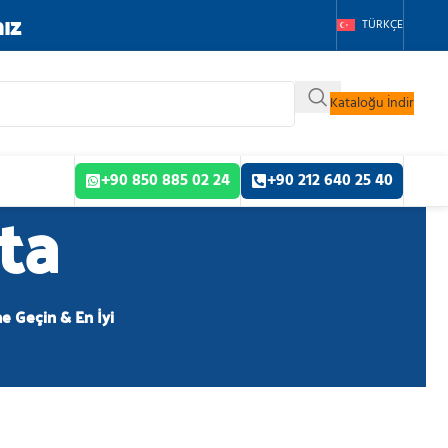
ız
TÜRKÇE
Kataloğu İndir
+90 850 885 02 24
+90 212 640 25 40
ta
me Geçin & En İyi