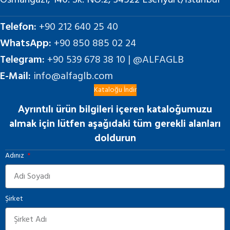
Osmangazi, 140. Sk. NO:2, 34522 Esenyurt/İstanbul
Telefon:
+90 212 640 25 40
WhatsApp:
+90 850 885 02 24
Telegram:
+90 539 678 38 10 | @ALFAGLB
E-Mail:
info@alfaglb.com
Kataloğu İndir
Ayrıntılı ürün bilgileri içeren kataloğumuzu
almak için lütfen aşağıdaki tüm gerekli alanları
doldurun
Adınız
Şirket