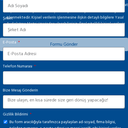
numarası, e-posta adresi ve mesaj içeriği gibi kişisel veriler, ilgili mevzuat
kapsamında ve yalnızca iletişim faaliyetlerinin yürütülmesi amacıyla
işlenmektedir. Kişisel verilerin işlenmesine ilişkin detaylı bilgilere
Yasal
Şirket
Aydınlatma Metni
üzerinden ulaşabilirsiniz. Özel nitelikli kişisel verilerin
tarafımızla paylaşılmamasını rica ederiz.
E-Posta
Formu Gönder
Telefon Numarası
Bize Mesaj Gönderin
Gizlilik Bildirimi
Bu form aracılığıyla tarafınızca paylaşılan ad-soyad, firma bilgisi,