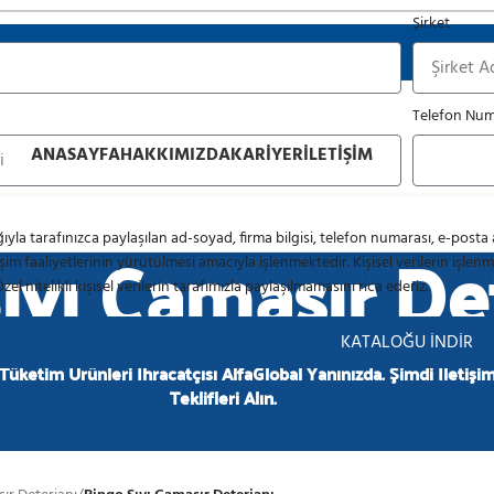
Şirket
ektöründe Güvenilir Ortağınız
Telefon Num
ANASAYFA
HAKKIMIZDA
KARIYER
İLETIŞIM
ıvı Çamaşır De
ıyla tarafınızca paylaşılan ad-soyad, firma bilgisi, telefon numarası, e-posta a
işim faaliyetlerinin yürütülmesi amacıyla işlenmektedir. Kişisel verilerin işlenme
Özel nitelikli kişisel verilerin tarafımızla paylaşılmamasını rica ederiz.
KATALOĞU İNDİR
 Tüketim Ürünleri İhracatçısı AlfaGlobal Yanınızda. Şimdi İletişi
Teklifleri Alın.