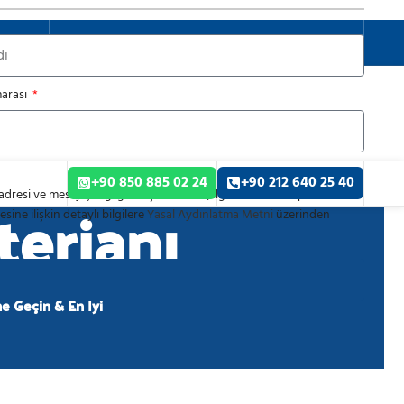
TÜRKÇE
arası
+90 850 885 02 24
+90 212 640 25 40
terjanı
dresi ve mesaj içeriği gibi kişisel veriler, ilgili mevzuat kapsamında
sine ilişkin detaylı bilgilere
Yasal Aydınlatma Metni
üzerinden
me Geçin & En İyi