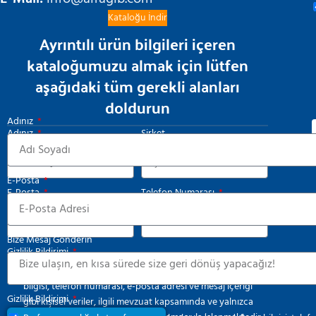
Kataloğu İndir
Ayrıntılı ürün bilgileri içeren
kataloğumuzu almak için lütfen
aşağıdaki tüm gerekli alanları
doldurun
Adınız
Adınız
Şirket
E-Posta
E-Posta
Telefon Numarası
Bize Mesaj Gönderin
Gizlilik Bildirimi
Bu form aracılığıyla tarafınızca paylaşılan ad-soyad, firma
bilgisi, telefon numarası, e-posta adresi ve mesaj içeriği
Gizlilik Bildirimi
gibi kişisel veriler, ilgili mevzuat kapsamında ve yalnızca