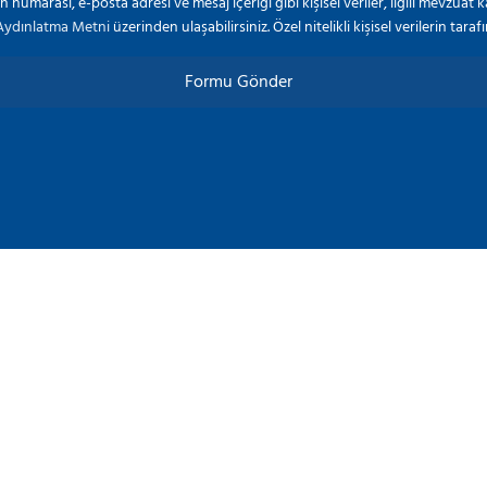
on numarası, e-posta adresi ve mesaj içeriği gibi kişisel veriler, ilgili mevzua
Aydınlatma Metni
üzerinden ulaşabilirsiniz. Özel nitelikli kişisel verilerin tara
Formu Gönder
ÜRÜN GRUBU
Anne & Bebek Ürünleri
Deterjan ve Temizlik Ürünleri
Ev Tüketim Maddeleri
Gıda Ürünleri