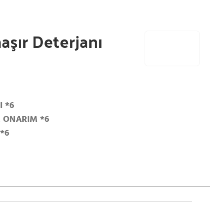
aşır Deterjanı
I *6
M ONARIM *6
 *6