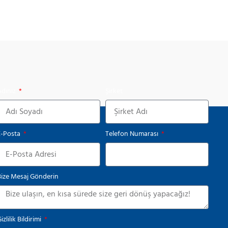
Adınız
Şirket
E-Posta
Telefon Numarası
Bize Mesaj Gönderin
izlilik Bildirimi