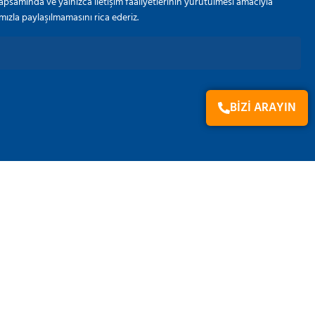
t kapsamında ve yalnızca iletişim faaliyetlerinin yürütülmesi amacıyla
fımızla paylaşılmamasını rica ederiz.
BİZİ ARAYIN
ÜRÜN GRUBU
İçecekler
Kozmetik & Sağlık & Kişisel Bakım