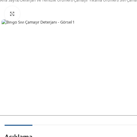
Ana Sayfa
/
Deterjan ve Temizlik Ürünleri
/
Çamaşır Yıkama Ürünleri
/
Sıvı Çama
Görüntüle
Açıklama