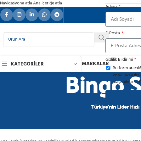
Navigasyona atla
Ana içeriğe atla
Adınız
FMCG S
E-Posta
Gizlilik Bildirimi
MARKALAR
KATEGORILER
Bingo S
Bu form aracılığ
ve yalnızca ilet
ulaşabilirsiniz. 
Türkiye'nin Lider Hızlı