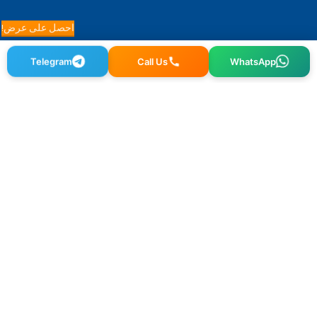
احصل على عرض!
WhatsApp
Call Us
Telegram
Osmangazi, 140. Sk. NO:2, 34522 Esenyurt/İstanbul
+90 212 640 25 40